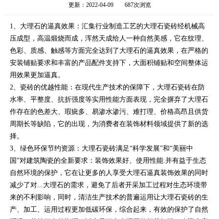
更新：2022-04-09
687次浏览
1、大理石的逼真效果：汇集行业制造工艺的大理石瓷砖经机械高
压成型，高温煅烧而成，浑然天成给人一种自然美感，它在纹理、
色彩、质感、触感等方面完全达到了大理石的逼真效果，在严格的
安装铺贴要求和丰富的产品配件支持下，大面积铺贴和空间整体运
用效果更加逼真。
2、瓷砖的优越性能：在现代生产技术的保障下，大理石瓷砖在防
水率、平整度、抗折强度等实用性能方面表现，完全摒弃了大理石
作存在的色差大、瑕疵多、易渗水渗污、难打理、价格高昂且供货
周期长等缺陷，它的出现，为消费者在装饰材料领域提供了新的选
择。
3、绿色环保节约资源：大理石瓷砖满足“科学发展”和“美丽中
国”对建筑陶瓷的全新要求：装饰效果好、使用性能.并有益于生态
自然环境的保护，它在让更多的人享受大理石逼真装饰效果的同时
减少了对...大理石的需求，避免了后者开采加工过程对生态环境带
来的不利影响，同时，清洁生产技术的普遍运用让大理石瓷砖的生
产、加工、运用过程更加低碳环保，综合起来，有效的保护了自然